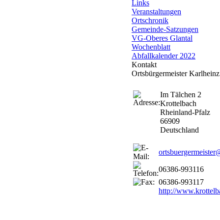
Links
Veranstaltungen
Ortschronik
Gemeinde-Satzungen
VG-Oberes Glantal
Wochenblatt
Abfallkalender 2022
Kontakt
Ortsbürgermeister Karlhein
Im Tälchen 2
Krottelbach
Rheinland-Pfalz
66909
Deutschland
ortsbuergermeister
06386-993116
06386-993117
http://www.krottelb