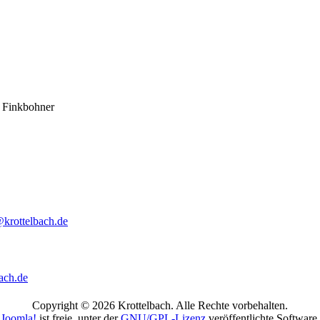
z Finkbohner
@krottelbach.de
ach.de
Copyright © 2026 Krottelbach. Alle Rechte vorbehalten.
Joomla!
ist freie, unter der
GNU/GPL-Lizenz
veröffentlichte Software.