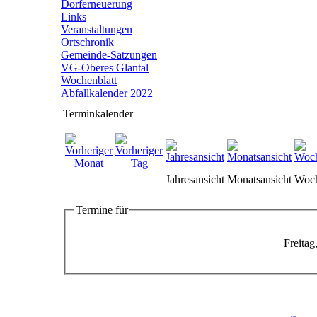
Dorferneuerung
Links
Veranstaltungen
Ortschronik
Gemeinde-Satzungen
VG-Oberes Glantal
Wochenblatt
Abfallkalender 2022
Terminkalender
Jahresansicht
Monatsansicht
Woch
Termine für
Freita