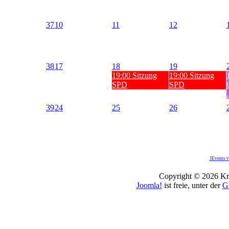
37
10
11
12
38
17
18
19
19:00 Sitzung
19:00 Sitzung
SPD
SPD
.
39
24
25
26
JEvents v
Copyright © 2026 Kro
Joomla!
ist freie, unter der
G