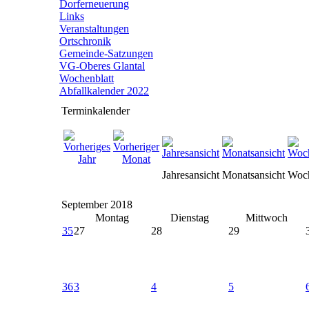
Dorferneuerung
Links
Veranstaltungen
Ortschronik
Gemeinde-Satzungen
VG-Oberes Glantal
Wochenblatt
Abfallkalender 2022
Terminkalender
Jahresansicht
Monatsansicht
Woch
September 2018
Montag
Dienstag
Mittwoch
35
27
28
29
36
3
4
5