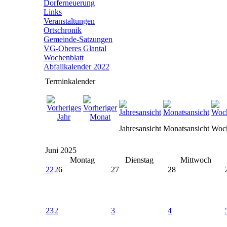
Dorferneuerung
Links
Veranstaltungen
Ortschronik
Gemeinde-Satzungen
VG-Oberes Glantal
Wochenblatt
Abfallkalender 2022
Terminkalender
Jahresansicht
Monatsansicht
Woch
Juni 2025
Montag
Dienstag
Mittwoch
22
26
27
28
23
2
3
4