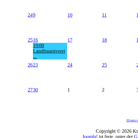
24
9
10
11
25
16
17
18
19:00
Landfrauenverei
...
26
23
24
25
27
30
1
2
JEvents v
Copyright © 2026 Kro
Joomla!
ist freie, unter der
G