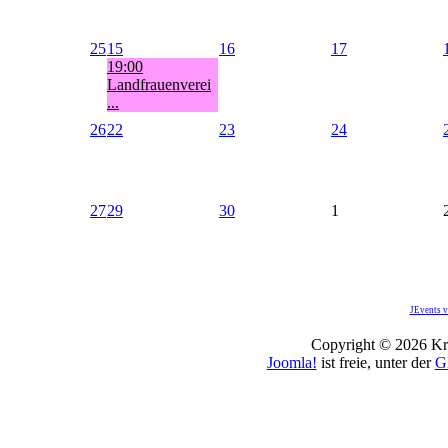
25
15
16
17
19:00
Landfrauenverei
...
26
22
23
24
27
29
30
1
JEvents v
Copyright © 2026 Kro
Joomla!
ist freie, unter der
G