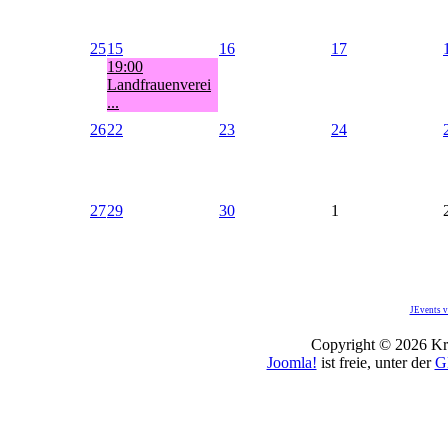
25
15
16
17
19:00
Landfrauenverei
...
26
22
23
24
27
29
30
1
JEvents v
Copyright © 2026 Kro
Joomla!
ist freie, unter der
G