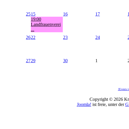
25
15
16
17
19:00
Landfrauenverei
...
26
22
23
24
27
29
30
1
JEvents v
Copyright © 2026 Kro
Joomla!
ist freie, unter der
G