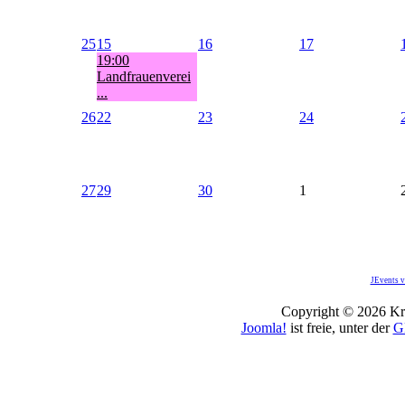
25
15
16
17
19:00
Landfrauenverei
...
26
22
23
24
27
29
30
1
JEvents v
Copyright © 2026 Kro
Joomla!
ist freie, unter der
G