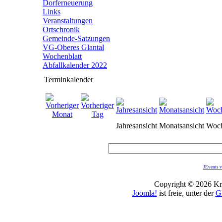
Dorferneuerung
Links
Veranstaltungen
Ortschronik
Gemeinde-Satzungen
VG-Oberes Glantal
Wochenblatt
Abfallkalender 2022
Terminkalender
Jahresansicht
Monatsansicht
Woch
JEvents v
Copyright © 2026 Kro
Joomla!
ist freie, unter der
G