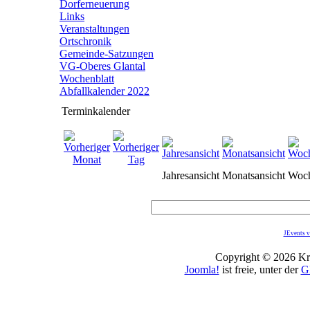
Dorferneuerung
Links
Veranstaltungen
Ortschronik
Gemeinde-Satzungen
VG-Oberes Glantal
Wochenblatt
Abfallkalender 2022
Terminkalender
Jahresansicht
Monatsansicht
Woch
JEvents v
Copyright © 2026 Kro
Joomla!
ist freie, unter der
G