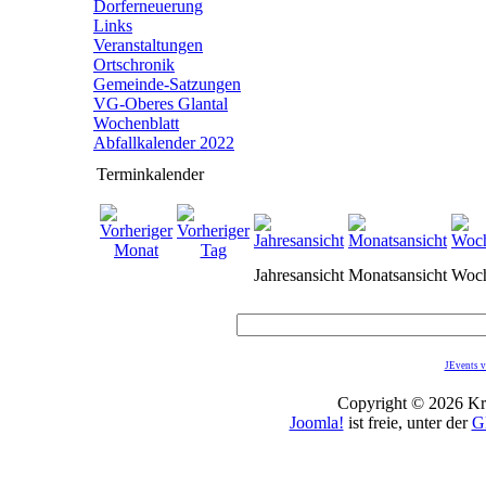
Dorferneuerung
Links
Veranstaltungen
Ortschronik
Gemeinde-Satzungen
VG-Oberes Glantal
Wochenblatt
Abfallkalender 2022
Terminkalender
Jahresansicht
Monatsansicht
Woch
JEvents v
Copyright © 2026 Kro
Joomla!
ist freie, unter der
G