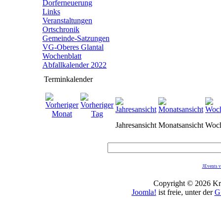
Dorferneuerung
Links
Veranstaltungen
Ortschronik
Gemeinde-Satzungen
VG-Oberes Glantal
Wochenblatt
Abfallkalender 2022
Terminkalender
Jahresansicht
Monatsansicht
Woch
JEvents v
Copyright © 2026 Kro
Joomla!
ist freie, unter der
G