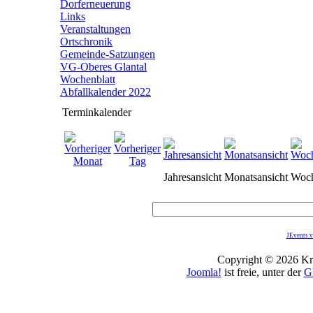
Dorferneuerung
Links
Veranstaltungen
Ortschronik
Gemeinde-Satzungen
VG-Oberes Glantal
Wochenblatt
Abfallkalender 2022
Terminkalender
Jahresansicht
Monatsansicht
Woch
JEvents v
Copyright © 2026 Kro
Joomla!
ist freie, unter der
G