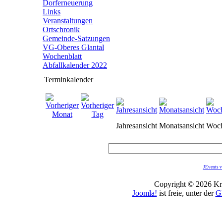
Dorferneuerung
Links
Veranstaltungen
Ortschronik
Gemeinde-Satzungen
VG-Oberes Glantal
Wochenblatt
Abfallkalender 2022
Terminkalender
Jahresansicht
Monatsansicht
Woch
JEvents v
Copyright © 2026 Kro
Joomla!
ist freie, unter der
G