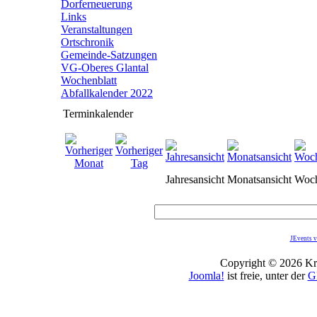
Dorferneuerung
Links
Veranstaltungen
Ortschronik
Gemeinde-Satzungen
VG-Oberes Glantal
Wochenblatt
Abfallkalender 2022
Terminkalender
Jahresansicht
Monatsansicht
Woch
JEvents v
Copyright © 2026 Kro
Joomla!
ist freie, unter der
G