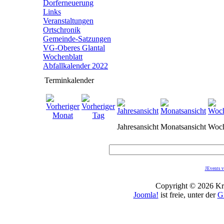
Dorferneuerung
Links
Veranstaltungen
Ortschronik
Gemeinde-Satzungen
VG-Oberes Glantal
Wochenblatt
Abfallkalender 2022
Terminkalender
Jahresansicht
Monatsansicht
Woch
JEvents v
Copyright © 2026 Kro
Joomla!
ist freie, unter der
G