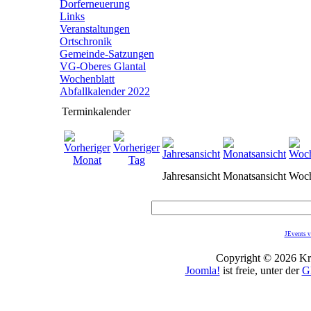
Dorferneuerung
Links
Veranstaltungen
Ortschronik
Gemeinde-Satzungen
VG-Oberes Glantal
Wochenblatt
Abfallkalender 2022
Terminkalender
Jahresansicht
Monatsansicht
Woch
JEvents v
Copyright © 2026 Kro
Joomla!
ist freie, unter der
G