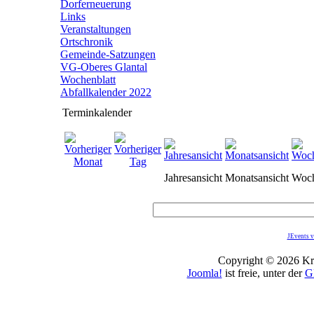
Dorferneuerung
Links
Veranstaltungen
Ortschronik
Gemeinde-Satzungen
VG-Oberes Glantal
Wochenblatt
Abfallkalender 2022
Terminkalender
Jahresansicht
Monatsansicht
Woch
JEvents v
Copyright © 2026 Kro
Joomla!
ist freie, unter der
G