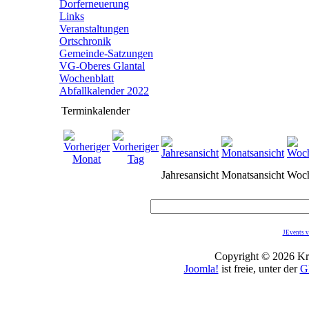
Dorferneuerung
Links
Veranstaltungen
Ortschronik
Gemeinde-Satzungen
VG-Oberes Glantal
Wochenblatt
Abfallkalender 2022
Terminkalender
Jahresansicht
Monatsansicht
Woch
JEvents v
Copyright © 2026 Kro
Joomla!
ist freie, unter der
G