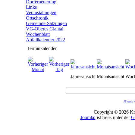
Dorferneuerung
Links
Veranstaltungen
Ortschronik
Gemeinde-Satzungen
VG-Oberes Glantal
Wochenblatt
Abfallkalender 2022
Terminkalender
Jahresansicht
Monatsansicht
Woch
JEvents v
Copyright © 2026 Kro
Joomla!
ist freie, unter der
G