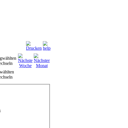
wählten
chseln
s