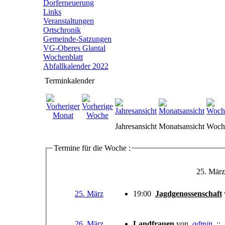
Dorferneuerung
Links
Veranstaltungen
Ortschronik
Gemeinde-Satzungen
VG-Oberes Glantal
Wochenblatt
Abfallkalender 2022
Terminkalender
Jahresansicht
Monatsansicht
Woche
Termine für die Woche :
25. März
25. März
19:00
Jagdgenossenschaft
26. März
Landfrauen
von
admin
::