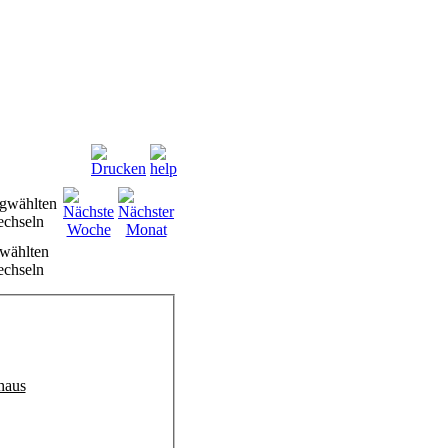
wählten
chseln
haus