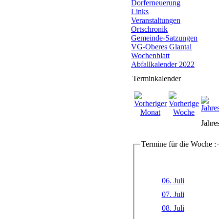
Dorferneuerung
Links
Veranstaltungen
Ortschronik
Gemeinde-Satzungen
VG-Oberes Glantal
Wochenblatt
Abfallkalender 2022
Terminkalender
Jahre
Termine für die Woche :
06. Juli
07. Juli
08. Juli