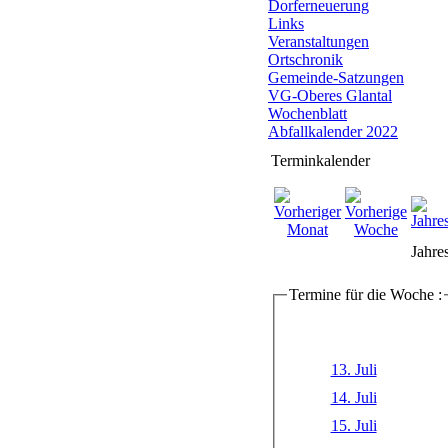
Dorferneuerung
Links
Veranstaltungen
Ortschronik
Gemeinde-Satzungen
VG-Oberes Glantal
Wochenblatt
Abfallkalender 2022
Terminkalender
Jahre
Termine für die Woche :
13. Juli
14. Juli
15. Juli