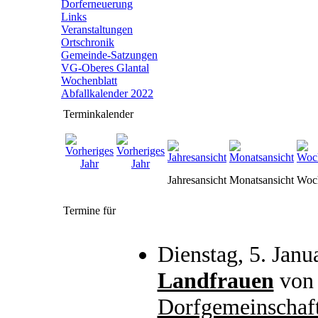
Dorferneuerung
Links
Veranstaltungen
Ortschronik
Gemeinde-Satzungen
VG-Oberes Glantal
Wochenblatt
Abfallkalender 2022
Terminkalender
Jahresansicht
Monatsansicht
Woch
Termine für
Dienstag, 5. Janu
Landfrauen
vo
Dorfgemeinschaf