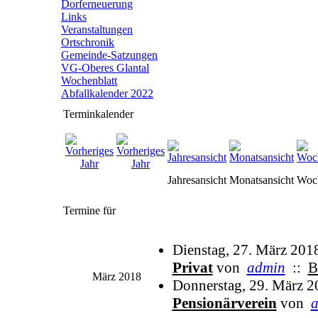
Dorferneuerung
Links
Veranstaltungen
Ortschronik
Gemeinde-Satzungen
VG-Oberes Glantal
Wochenblatt
Abfallkalender 2022
Terminkalender
Jahresansicht
Monatsansicht
Woch
Termine für
Dienstag, 27. März 201
Privat
von
admin
::
B
März 2018
Donnerstag, 29. März 2
Pensionärverein
von