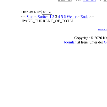
Display Num
<<
Start
<
Zurück
1
2
3
4
5
6
Weiter
>
Ende
>>
JPAGE_CURRENT_OF_TOTAL
JEvents v
Copyright © 2026 Kro
Joomla!
ist freie, unter der
G