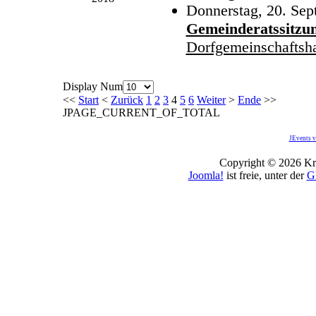
Donnerstag, 20. Sep
Gemeinderatssitzu
Dorfgemeinschaftsh
Display Num
<<
Start
<
Zurück
1
2
3
4
5
6
Weiter
>
Ende
>>
JPAGE_CURRENT_OF_TOTAL
JEvents v
Copyright © 2026 Kro
Joomla!
ist freie, unter der
G