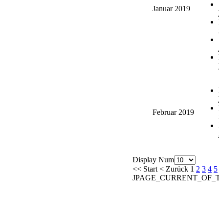
Januar 2019
Februar 2019
Display Num
<<
Start
<
Zurück
1
2
3
4
5
JPAGE_CURRENT_OF_