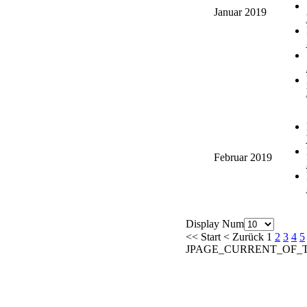
Januar 2019
Februar 2019
Display Num
<<
Start
<
Zurück
1
2
3
4
5
JPAGE_CURRENT_OF_