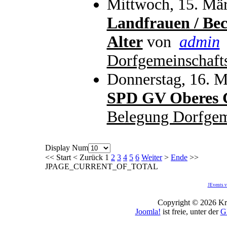
Mittwoch, 15. Mär
Landfrauen / Bec
Alter
von
admin
Dorfgemeinschaft
Donnerstag, 16. M
SPD GV Oberes G
Belegung Dorfgem
Display Num
<<
Start
<
Zurück
1
2
3
4
5
6
Weiter
>
Ende
>>
JPAGE_CURRENT_OF_TOTAL
JEvents v
Copyright © 2026 Kro
Joomla!
ist freie, unter der
G