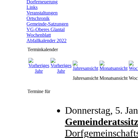
Dorferneuerung
Links
Veranstaltungen
Ortschronik
Gemeinde-Satzungen
VG-Oberes Glantal
Wochenblatt
Abfallkalender 2022
Terminkalender
Jahresansicht
Monatsansicht
Woch
Termine für
Donnerstag, 5. Ja
Gemeinderatssit
Dorfgemeinschaft