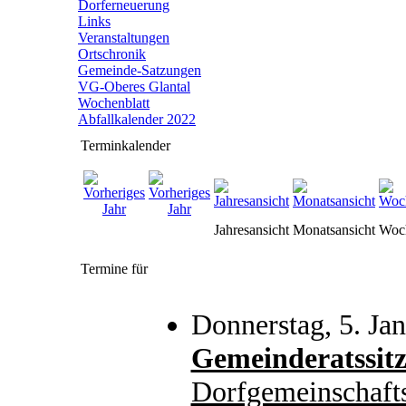
Dorferneuerung
Links
Veranstaltungen
Ortschronik
Gemeinde-Satzungen
VG-Oberes Glantal
Wochenblatt
Abfallkalender 2022
Terminkalender
Jahresansicht
Monatsansicht
Woch
Termine für
Donnerstag, 5. Ja
Gemeinderatssit
Dorfgemeinschaft