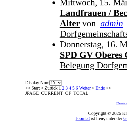
Mittwoch, 15. Mär
Landfrauen / Bec
Alter
von
admin
Dorfgemeinschaft
Donnerstag, 16. M
SPD GV Oberes G
Belegung Dorfgem
Display Num
<<
Start
<
Zurück
1
2
3
4
5
6
Weiter
>
Ende
>>
JPAGE_CURRENT_OF_TOTAL
JEvents v
Copyright © 2026 Kro
Joomla!
ist freie, unter der
G