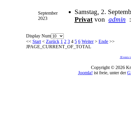
Samstag, 2. Septem
September
2023
Privat
von
admin
:
Display Num
<<
Start
<
Zurück
1
2
3
4
5
6
Weiter
>
Ende
>>
JPAGE_CURRENT_OF_TOTAL
JEvents v
Copyright © 2026 Kro
Joomla!
ist freie, unter der
G