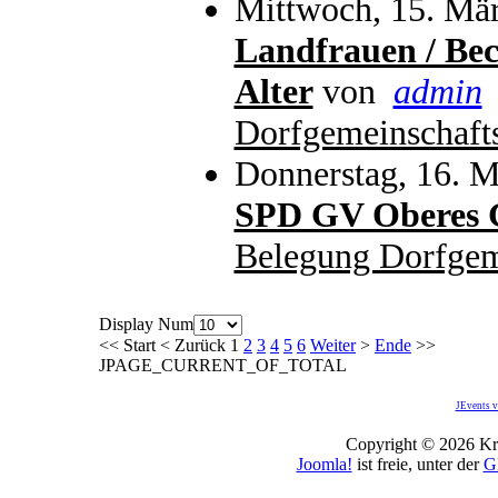
Mittwoch, 15. Mär
Landfrauen / Bec
Alter
von
admin
Dorfgemeinschaft
Donnerstag, 16. M
SPD GV Oberes G
Belegung Dorfgem
Display Num
<<
Start
<
Zurück
1
2
3
4
5
6
Weiter
>
Ende
>>
JPAGE_CURRENT_OF_TOTAL
JEvents v
Copyright © 2026 Kro
Joomla!
ist freie, unter der
G