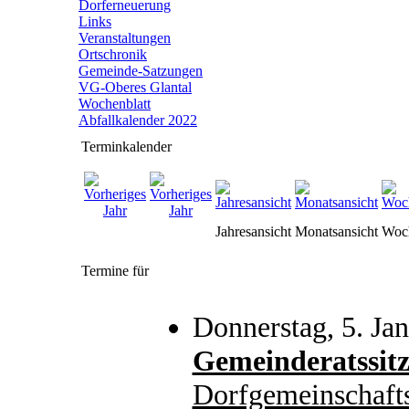
Dorferneuerung
Links
Veranstaltungen
Ortschronik
Gemeinde-Satzungen
VG-Oberes Glantal
Wochenblatt
Abfallkalender 2022
Terminkalender
Jahresansicht
Monatsansicht
Woch
Termine für
Donnerstag, 5. Ja
Gemeinderatssit
Dorfgemeinschaft