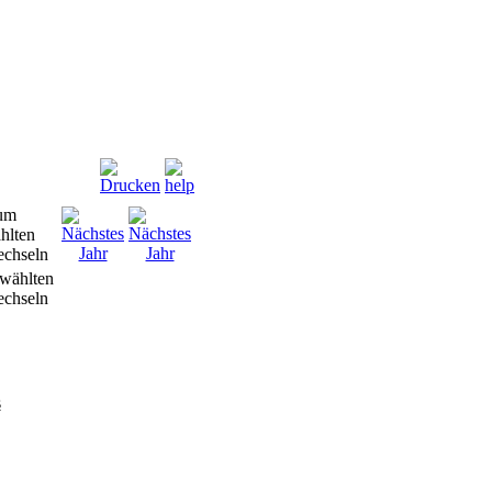
wählten
chseln
s