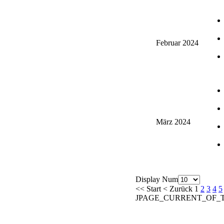
Februar 2024
März 2024
Display Num
<<
Start
<
Zurück
1
2
3
4
5
JPAGE_CURRENT_OF_