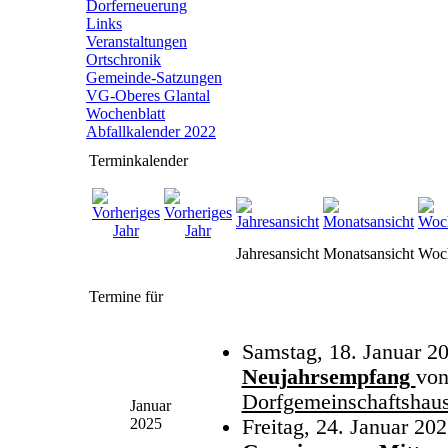
Dorferneuerung
Links
Veranstaltungen
Ortschronik
Gemeinde-Satzungen
VG-Oberes Glantal
Wochenblatt
Abfallkalender 2022
Terminkalender
Jahresansicht
Monatsansicht
Woch
Termine für
Samstag, 18. Januar 2
Neujahrsempfang
vo
Dorfgemeinschaftshau
Januar
2025
Freitag, 24. Januar 202