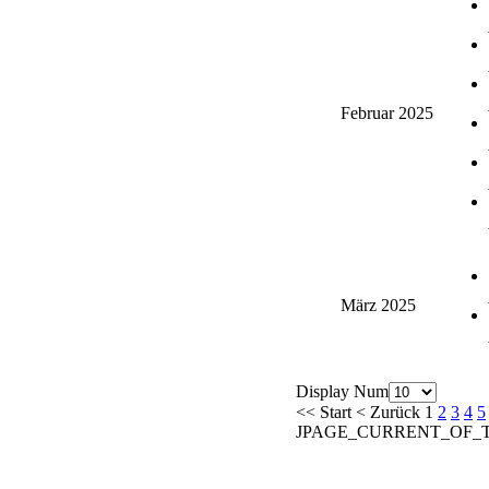
Februar 2025
März 2025
Display Num
<<
Start
<
Zurück
1
2
3
4
5
JPAGE_CURRENT_OF_