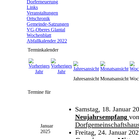
Dorferneuerung
Links
Veranstaltungen
Ortschronik
Gemeinde-Satzungen
VG-Oberes Glantal
Wochenblatt
Abfallkalender 2022
Terminkalender
Jahresansicht
Monatsansicht
Woch
Termine für
Samstag, 18. Januar 2
Neujahrsempfang
vo
Dorfgemeinschaftshau
Januar
2025
Freitag, 24. Januar 202