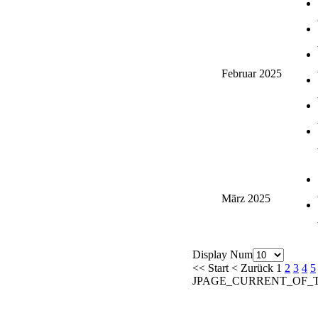
Februar 2025
März 2025
Display Num
<<
Start
<
Zurück
1
2
3
4
5
JPAGE_CURRENT_OF_