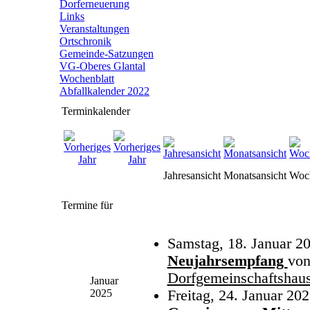
Dorferneuerung
Links
Veranstaltungen
Ortschronik
Gemeinde-Satzungen
VG-Oberes Glantal
Wochenblatt
Abfallkalender 2022
Terminkalender
Jahresansicht
Monatsansicht
Woch
Termine für
Samstag, 18. Januar 2
Neujahrsempfang
vo
Dorfgemeinschaftshau
Januar
2025
Freitag, 24. Januar 202