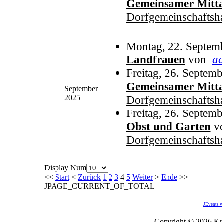
Gemeinsamer Mitta
Dorfgemeinschaftsh
Montag, 22. Septem
Landfrauen
von
a
Freitag, 26. Septem
Gemeinsamer Mitta
September
2025
Dorfgemeinschaftsh
Freitag, 26. Septem
Obst und Garten
v
Dorfgemeinschaftsh
Display Num
<<
Start
<
Zurück
1
2
3
4
5
Weiter
>
Ende
>>
JPAGE_CURRENT_OF_TOTAL
JEvents v
Copyright © 2026 Kro