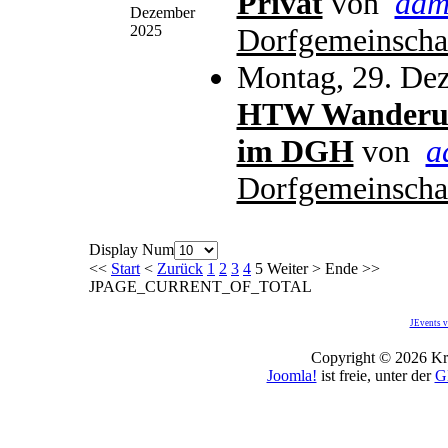
Privat
von
adm
Dezember
2025
Dorfgemeinscha
Montag, 29. De
HTW Wanderun
im DGH
von
a
Dorfgemeinscha
Display Num
<<
Start
<
Zurück
1
2
3
4
5
Weiter
>
Ende
>>
JPAGE_CURRENT_OF_TOTAL
JEvents v
Copyright © 2026 Kro
Joomla!
ist freie, unter der
G