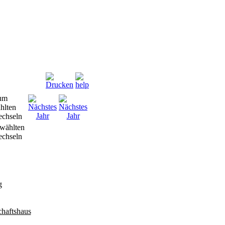
wählten
chseln
g
haftshaus