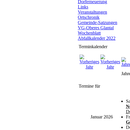
Dorferneuerung
Links
Veranstaltungen
Ortschronik
Gemeinde-Satzungen
VG-Oberes Glantal
Wochenblatt
Abfallkalender 2022
Terminkalender
Jahr
Termine für
Sa
N
Do
Januar 2026
Fr
G
Do