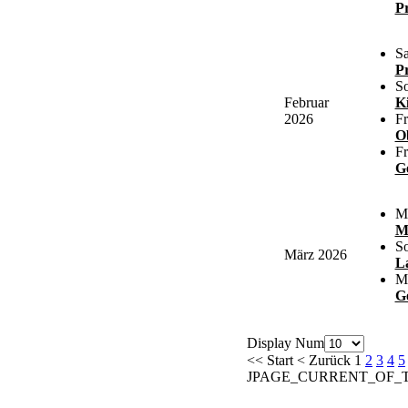
Pr
Sa
Pr
So
Februar
K
2026
Fr
O
Fr
G
Mo
M
So
März 2026
L
Mi
G
Display Num
<<
Start
<
Zurück
1
2
3
4
5
JPAGE_CURRENT_OF_