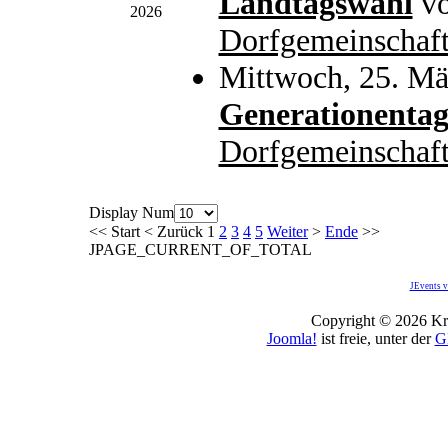
Landtagswahl
v
2026
Dorfgemeinschaft
Mittwoch, 25. Mä
Generationenta
Dorfgemeinschaft
Display Num
<<
Start
<
Zurück
1
2
3
4
5
Weiter
>
Ende
>>
JPAGE_CURRENT_OF_TOTAL
JEvents v
Copyright © 2026 Kro
Joomla!
ist freie, unter der
G