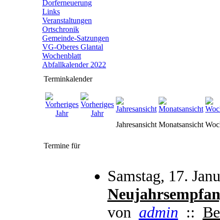
Dorferneuerung
Links
Veranstaltungen
Ortschronik
Gemeinde-Satzungen
VG-Oberes Glantal
Wochenblatt
Abfallkalender 2022
Terminkalender
Jahresansicht
Monatsansicht
Woch
Termine für
Samstag, 17. Jan
Neujahrsempfan
von
admin
::
Be