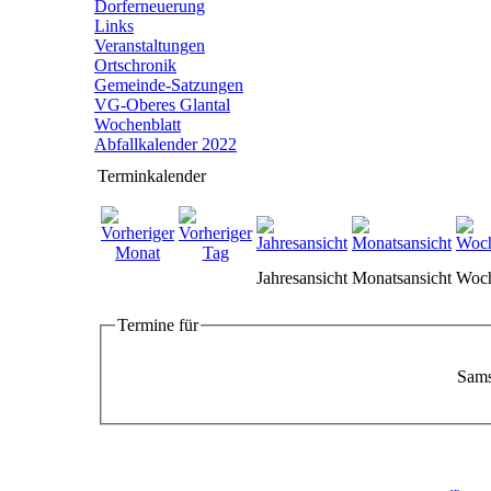
Dorferneuerung
Links
Veranstaltungen
Ortschronik
Gemeinde-Satzungen
VG-Oberes Glantal
Wochenblatt
Abfallkalender 2022
Terminkalender
Jahresansicht
Monatsansicht
Woch
Termine für
Sams