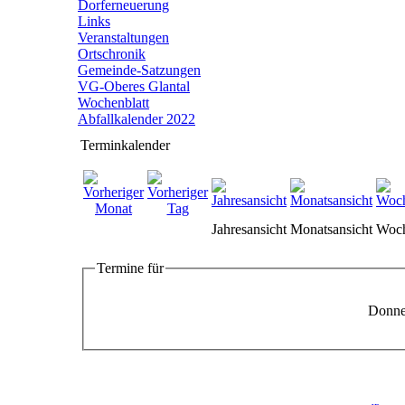
Dorferneuerung
Links
Veranstaltungen
Ortschronik
Gemeinde-Satzungen
VG-Oberes Glantal
Wochenblatt
Abfallkalender 2022
Terminkalender
Jahresansicht
Monatsansicht
Woch
Termine für
Donner