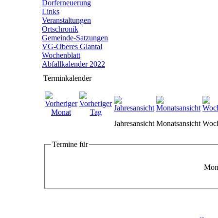
Dorferneuerung
Links
Veranstaltungen
Ortschronik
Gemeinde-Satzungen
VG-Oberes Glantal
Wochenblatt
Abfallkalender 2022
Terminkalender
Jahresansicht
Monatsansicht
Woch
Termine für
Mont