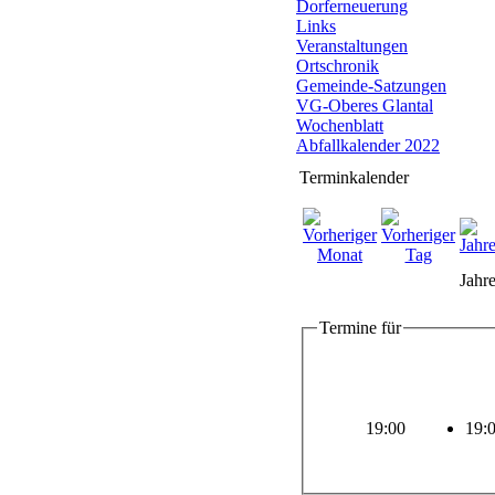
Dorferneuerung
Links
Veranstaltungen
Ortschronik
Gemeinde-Satzungen
VG-Oberes Glantal
Wochenblatt
Abfallkalender 2022
Terminkalender
Jahre
Termine für
19:00
19: