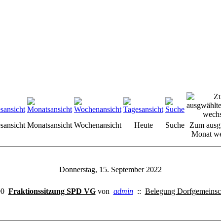
sansicht
Monatsansicht
Wochenansicht
Heute
Suche
Zum ausg
Monat we
Donnerstag, 15. September 2022
00
Fraktionssitzung SPD VG
von
admin
::
Belegung Dorfgemeinsc