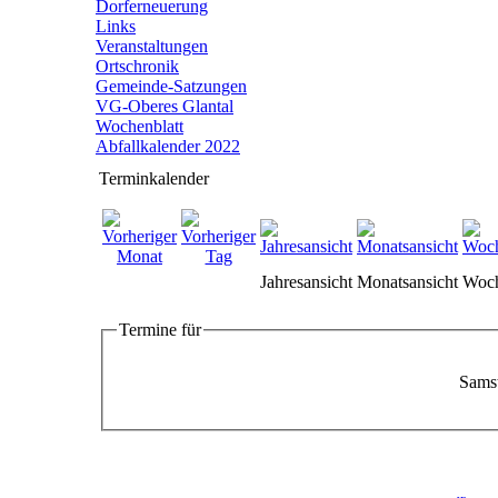
Dorferneuerung
Links
Veranstaltungen
Ortschronik
Gemeinde-Satzungen
VG-Oberes Glantal
Wochenblatt
Abfallkalender 2022
Terminkalender
Jahresansicht
Monatsansicht
Woch
Termine für
Samst