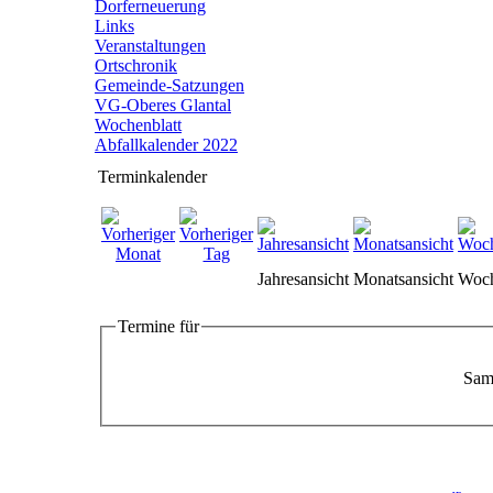
Dorferneuerung
Links
Veranstaltungen
Ortschronik
Gemeinde-Satzungen
VG-Oberes Glantal
Wochenblatt
Abfallkalender 2022
Terminkalender
Jahresansicht
Monatsansicht
Woch
Termine für
Sams